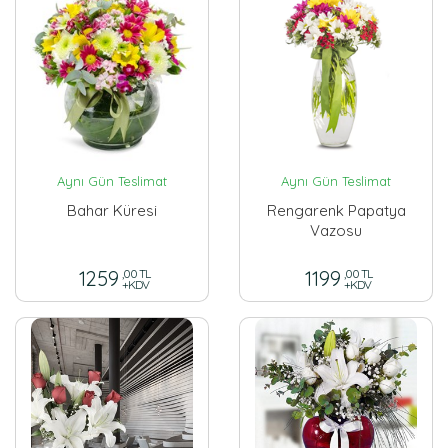
Aynı Gün Teslimat
Aynı Gün Teslimat
Bahar Küresi
Rengarenk Papatya
Vazosu
1259
,00 TL
1199
,00 TL
+KDV
+KDV