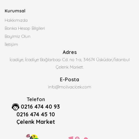
Kurumsal
Hakkımızda
Banka Hesap Bilgileri
Bayimiz Olun
İletişim
Adres
İcadiye, İcadiye Bağlarbaşı Cd. no 1-a, 34674 Üsküdar/İstanbul
Çelenk Market.
E-Posta
info@molivacicek.com
Telefon
0216 474 40 93
0216 474 45 10
Çelenk Market